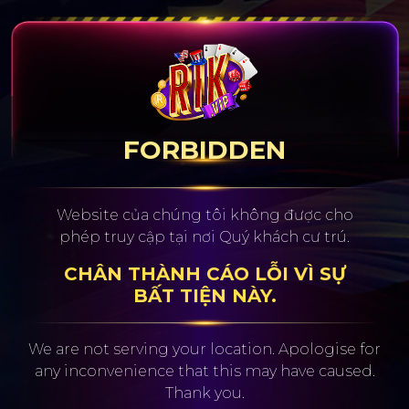
FORBIDDEN
Website của chúng tôi không được cho
phép truy cập tại nơi Quý khách cư trú.
CHÂN THÀNH CÁO LỖI VÌ SỰ
BẤT TIỆN NÀY.
We are not serving your location. Apologise for
any inconvenience
that this may have caused.
Thank you.